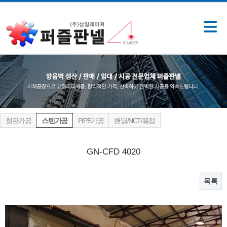
철판가공
스텐가공
PIPE가공
밴딩/NCT/용접
GN-CFD 4020
목록